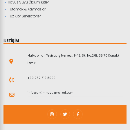
Havuz Suyu Ölçüm Kitleri
Tutamak & Kaymazlar
Tuz Klor Jeneratörleri
İLETİŞİM
Halkapınar, Tesisat İş Merkezi, 1442. Sk. No:2/B, 35170 Konak/
İzmir
+90 232 812 8000
info@arkimhavuzmarket.com