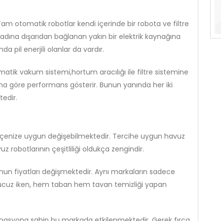
am otomatik robotlar kendi içerinde bir robota ve filtre
 adına dışarıdan bağlanan yakın bir elektrik kaynağına
a pil enerjili olanlar da vardır.
atik vakum sistemi,hortum aracılığı ile filtre sistemine
na göre performans gösterir. Bunun yanında her iki
edir.
ütçenize uygun değişebilmektedir. Tercihe uygun havuz
uz robotlarının çeşitliliği oldukça zengindir.
nun fiyatları değişmektedir. Aynı markaların sadece
ucuz iken, hem taban hem tavan temizliği yapan
nasyona sahip bu markada etkilenmektedir. Gerek fırça