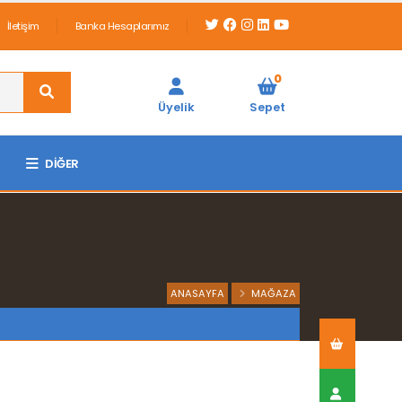
İletişim
Banka Hesaplarımız
0
Üyelik
Sepet
DIĞER
ANASAYFA
MAĞAZA