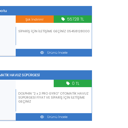
botu
55728 TL
Şok İndirim!
SİPARİŞ İÇİN İLETİŞİME GEÇİNİZ 05458128000
Ürünü İncele
OMATİK HAVUZ SÜPÜRGESİ
0 TL
DOLPHIN “2 x 2 PRO GYRO” OTOMATİK HAVUZ
SÜPÜRGESİ FİYAT VE SİPARİŞ İÇİN İLETİŞİME
GEÇİNİZ
Ürünü İncele