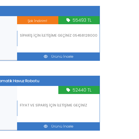
55493 TL
Kampanya
SİPARİŞ İÇİN İLETİŞİME GEÇİNİZ 05458128000
Ürünü İncele
tomatik Havuz Robotu
52440 TL
FİYAT VE SİPARİŞ İÇİN İLETİŞİME GEÇİNİZ
Ürünü İncele