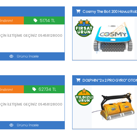
Cosmy The Bot 200 Havuz Ro
51714 TL
İndirim!
 İÇİN İLETİŞİME GEÇİNİZ 05458128000
Ürünü İncele
DOLPHIN “2 x 2 PRO GYRO” OT
62734 TL
İndirim!
 İÇİN İLETİŞİME GEÇİNİZ 05458128000
Ürünü İncele