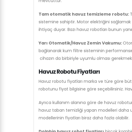
mevcuttur.
Tam otomatik havuz temizleme robotu:
T
sistemine sahiptir. Motor elektriğini sağlamak
ihtiyaç duyar. Bazı havuz robotları bunun yanınd
Yarı Otomatik/Havuz Zemin Vakumu:
Otom
bağlanarak kum filtre sisteminin performansı
cihazın da birbiriyle uyumlu olması gerekmekt
Havuz Robotu Fiyatları
Havuz robotu fiyatları marka ve türe göre b
robotunu fiyat bilgisine göre seçebilirsiniz. Hav
Ayrıca kullanım alanına göre de havuz robotu
havuz taban temizliği yapan modelleri daha 
modellerinin fiyatları biraz daha fazla olabilir.
Dolphin havuz robot fiyatları
birçok kombi