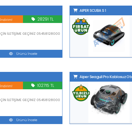
AIPER SCUBA S 1
28291 TL
mpanya
 İÇİN İLETİŞİME GEÇİNİZ 05458128000
Ürünü İncele
Aiper Seagull Pro Kablosuz O
102715 TL
mpanya
SİPARİŞ İÇİN İLETİŞİME GEÇİNİZ 05458128000
Ürünü İncele