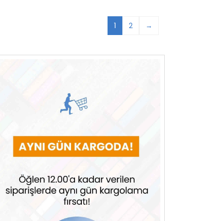
1
2
→