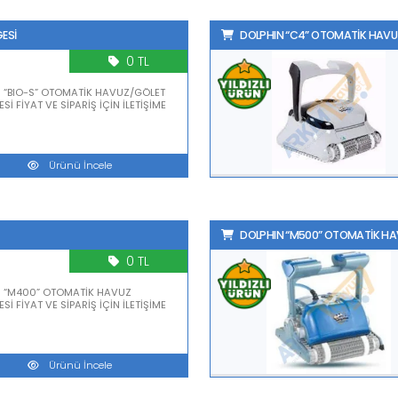
ESİ
DOLPHIN “C4” OTOMATİK HAVU
0 TL
 “BIO-S” OTOMATİK HAVUZ/GÖLET
İ FİYAT VE SİPARİŞ İÇİN İLETİŞİME
Ürünü İncele
DOLPHIN “M500” OTOMATİK HA
0 TL
N “M400” OTOMATİK HAVUZ
İ FİYAT VE SİPARİŞ İÇİN İLETİŞİME
Ürünü İncele