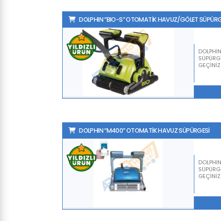
DOLPHIN “BIO-S” OTOMATİK HAVUZ/GÖLET SÜPÜRG
DOLPHIN
SÜPÜRGES
GEÇİNİZ
DOLPHIN “M400” OTOMATİK HAVUZ SÜPÜRGESİ
DOLPHI
SÜPÜRGES
GEÇİNİZ