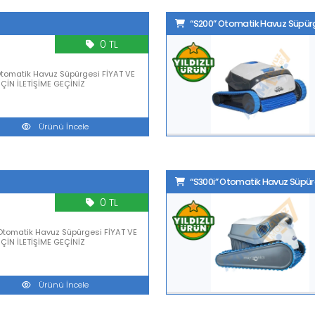
“S200” Otomatik Havuz Süpür
0 TL
Otomatik Havuz Süpürgesi FİYAT VE
İÇİN İLETİŞİME GEÇİNİZ
Ürünü İncele
“S300i” Otomatik Havuz Süpür
0 TL
Otomatik Havuz Süpürgesi FİYAT VE
İÇİN İLETİŞİME GEÇİNİZ
Ürünü İncele