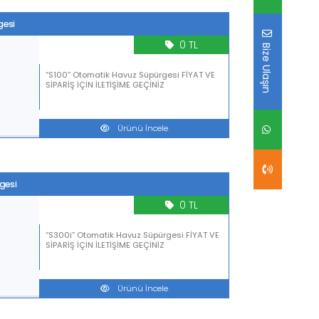
gesi
0 TL
Bize Ulaşın
“S100” Otomatik Havuz Süpürgesi FİYAT VE
SİPARİŞ İÇİN İLETİŞİME GEÇİNİZ
Ürünü İncele
gesi
0 TL
“S300i” Otomatik Havuz Süpürgesi FİYAT VE
SİPARİŞ İÇİN İLETİŞİME GEÇİNİZ
Ürünü İncele