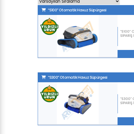
“S100” Otomatik Havuz Süpürgesi
“S100” 
SİPARİŞ 
“S300” Otomatik Havuz Süpürgesi
“S300” 
SİPARİŞ 