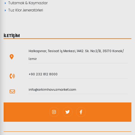
Tutamak & Kaymazlar
Tuz Klor Jeneratörleri
İLETİŞİM
Halkapınar, Tesisat İş Merkezi, 1442. Sk. No:2/B, 35170 Konak/
İzmir
+90 232 812 8000
info@arkimhavuzmarket.com