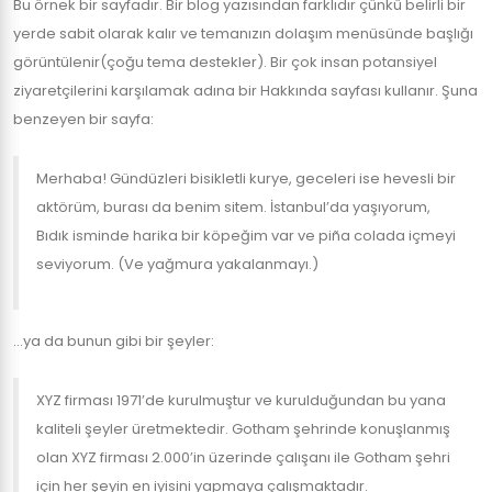
Bu örnek bir sayfadır. Bir blog yazısından farklıdır çünkü belirli bir
yerde sabit olarak kalır ve temanızın dolaşım menüsünde başlığı
görüntülenir(çoğu tema destekler). Bir çok insan potansiyel
ziyaretçilerini karşılamak adına bir Hakkında sayfası kullanır. Şuna
benzeyen bir sayfa:
Merhaba! Gündüzleri bisikletli kurye, geceleri ise hevesli bir
aktörüm, burası da benim sitem. İstanbul’da yaşıyorum,
Bıdık isminde harika bir köpeğim var ve piña colada içmeyi
seviyorum. (Ve yağmura yakalanmayı.)
…ya da bunun gibi bir şeyler:
XYZ firması 1971’de kurulmuştur ve kurulduğundan bu yana
kaliteli şeyler üretmektedir. Gotham şehrinde konuşlanmış
olan XYZ firması 2.000’in üzerinde çalışanı ile Gotham şehri
için her şeyin en iyisini yapmaya çalışmaktadır.