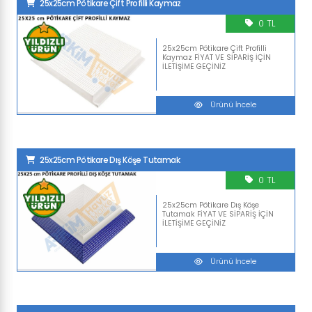
25x25cm Pötikare Çift Profilli Kaymaz
0 TL
25x25cm Pötikare Çift Profilli
Kaymaz FİYAT VE SİPARİŞ İÇİN
İLETİŞİME GEÇİNİZ
Ürünü İncele
25x25cm Pötikare Dış Köşe Tutamak
0 TL
25x25cm Pötikare Dış Köşe
Tutamak FİYAT VE SİPARİŞ İÇİN
İLETİŞİME GEÇİNİZ
Ürünü İncele