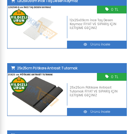
12x25x09cm İnce Taş Desen Kaymaz
0 TL
12x25x09cm İnce Taş Desen
Kaymaz FİYAT VE SİPARİŞ İÇİN
İLETİŞİME GEÇİNİZ
Ürünü İncele
25x25cm Pötikare Antrasit Tutamak
0 TL
25x25cm Pötikare Antrasit
Tutamak FİYAT VE SİPARİŞ İÇİN
İLETİŞİME GEÇİNİZ
Ürünü İncele