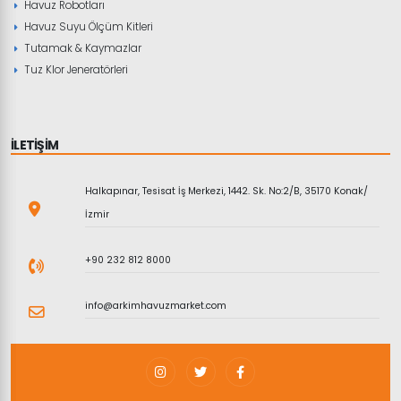
Havuz Robotları
Havuz Suyu Ölçüm Kitleri
Tutamak & Kaymazlar
Tuz Klor Jeneratörleri
İLETİŞİM
Halkapınar, Tesisat İş Merkezi, 1442. Sk. No:2/B, 35170 Konak/
İzmir
+90 232 812 8000
info@arkimhavuzmarket.com