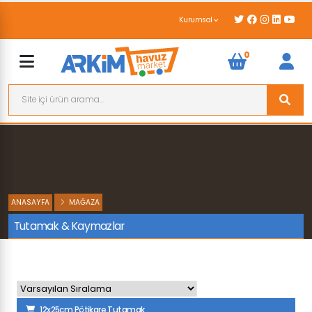
Kurumsal
0
ANASAYFA
MAĞAZA
Tutamak & Kaymazlar
12x25cm Pötikare Tutamak