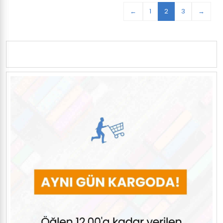
←
1
2
3
→