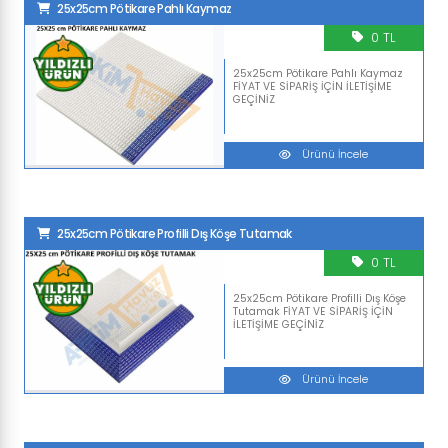
25x25cm Pötikare Pahlı Kaymaz
0 TL
25x25cm Pötikare Pahlı Kaymaz
FİYAT VE SİPARİŞ İÇİN İLETİŞİME
GEÇİNİZ
Ürünü İncele
25x25cm Pötikare Profilli Dış Köşe Tutamak
0 TL
25x25cm Pötikare Profilli Dış Köşe
Tutamak FİYAT VE SİPARİŞ İÇİN
İLETİŞİME GEÇİNİZ
Ürünü İncele