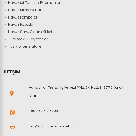
Havuz İçi Temizlik Ekipmanları
Havuz Kimyasalları
Havuz Pompaları
Havuz Robotları
Havuz Suyu Ölçüm Kitleri
Tutamak & Kaymazlar
Tuz Klor Jeneratörleri
İLETİŞİM
Halkapınar, Tesisat İş Merkezi, 1442. Sk. No:2/B, 35170 Konak/
İzmir
+90 232 812 8000
info@arkimhavuzmarket.com