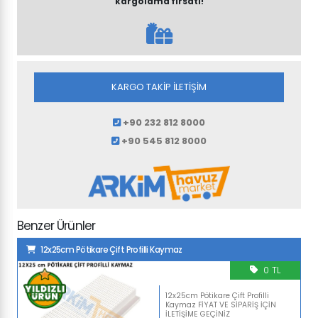
kargolama fırsatı!
KARGO TAKİP İLETİŞİM
+90 232 812 8000
+90 545 812 8000
Benzer Ürünler
12x25cm Pötikare Çift Profilli Kaymaz
0 TL
12x25cm Pötikare Çift Profilli
Kaymaz FİYAT VE SİPARİŞ İÇİN
İLETİŞİME GEÇİNİZ