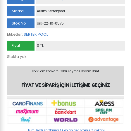
Marka
Arkim Sertekpool
Stok No
ark-22-10-0575
Etiketler:
SERTEK POOL
Fiyat
0 TL
Stokta yok
12x25cm Pötikare Pahlı Kaymaz Kobalt Bant
FİYAT VE SİPARİŞ İÇİN İLETİŞİME GEÇİNİZ
Tüm Kredi Kartlarına
12 aya varan taksit
imkanı!