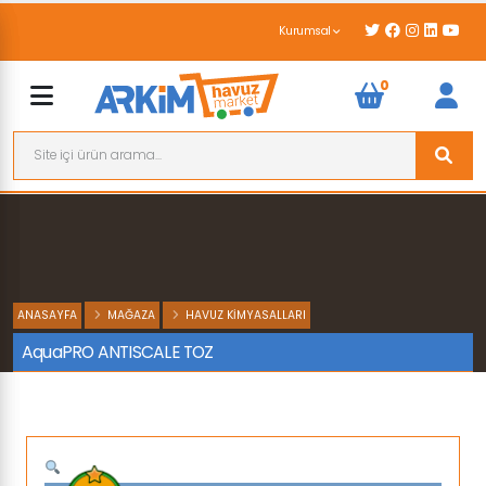
Kurumsal
0
ANASAYFA
MAĞAZA
HAVUZ KIMYASALLARI
AquaPRO ANTISCALE TOZ