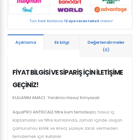
Tüm Kredi Kartlarına
12 aya varan taksit
imkanı!
Açıklama
Ek bilgi
Değerlendirmeler
(0)
FİYAT BİLGİSİ VE SİPARİŞ İÇİN İLETİŞİME
GEÇİNİZ!
KULLANIM AMACI : Yardımcı Havuz Kimyasalı
AquaPRO ANTISCALE filtre kum temizleyic
i, havuz iç
kaplamaları ve filtre kumlarında, zaman içinde oluşan
çamurumsu kirlilik ve kireci, yüzeye zarar vermeden
temizlemek için kullanılır.