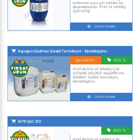
kullanma suyu için üretilen bir
dezenfektandır. FİYAT VE SİPARİŞ
İÇİN İLETİŞİ
Ürünü İncele
Aquapro Dadmac Sürekli Temizleyici - Berraklaştırıcı
420 TL
Şok İndirim!
FİYAT BİLGİSİ VE SİPARİŞ İÇİN
İLETİŞİME GEÇİNİZ! AquaPRO Pro
DADMAC Sürekli Temizleyici,
berraklaştırıcı
Ürünü İncele
WTR QAC 100
600 TL
FİYAT BİLGİSİ VE SİPARİŞ İÇİN