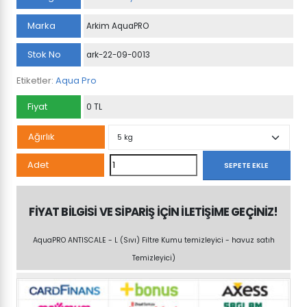
Marka
Arkim AquaPRO
Stok No
ark-22-09-0013
Etiketler:
Aqua Pro
Fiyat
0 TL
Ağırlık
AquaPRO
Adet
SEPETE EKLE
ANTISCALE
TOZ
FİYAT BİLGİSİ VE SİPARİŞ İÇİN İLETİŞİME GEÇİNİZ!
adet
AquaPRO ANTISCALE - L (Sıvı) Filtre Kumu temizleyici - havuz satıh
Temizleyici)