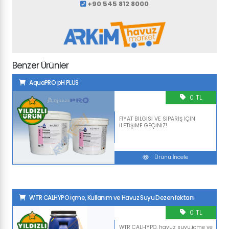
+90 545 812 8000
Benzer Ürünler
AquaPRO pH PLUS
0 TL
FİYAT BİLGİSİ VE SİPARİŞ İÇİN
İLETİŞİME GEÇİNİZ!
Ürünü İncele
WTR CALHYPO İçme, Kullanım ve Havuz Suyu Dezenfektanı
0 TL
WTR CALHYPO, havuz suyu,içme ve