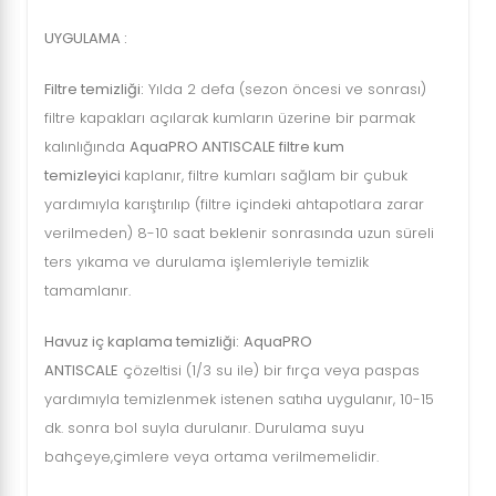
UYGULAMA :
Filtre temizliği:
Yılda 2 defa (sezon öncesi ve sonrası)
filtre kapakları açılarak kumların üzerine bir parmak
kalınlığında
AquaPRO ANTISCALE filtre kum
temizleyici
kaplanır, filtre kumları sağlam bir çubuk
yardımıyla karıştırılıp (filtre içindeki ahtapotlara zarar
verilmeden) 8-10 saat beklenir sonrasında uzun süreli
ters yıkama ve durulama işlemleriyle temizlik
tamamlanır.
Havuz iç kaplama temizliği:
AquaPRO
ANTISCALE
çözeltisi (1/3 su ile) bir fırça veya paspas
yardımıyla temizlenmek istenen satıha uygulanır, 10-15
dk. sonra bol suyla durulanır. Durulama suyu
bahçeye,çimlere veya ortama verilmemelidir.