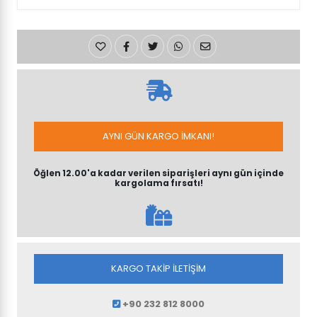
AYNI GÜN KARGO İMKANI!
Öğlen 12.00'a kadar verilen siparişleri aynı gün içinde
kargolama fırsatı!
KARGO TAKİP İLETİŞİM
+90 232 812 8000