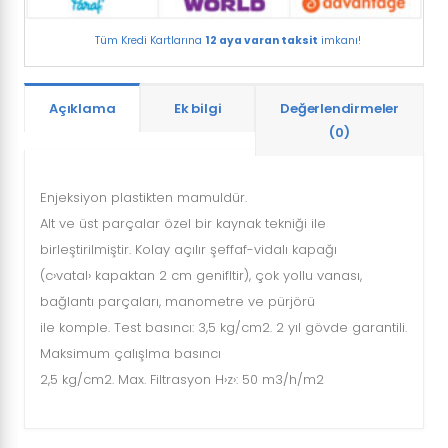
Tüm Kredi Kartlarına
12 aya varan taksit
imkanı!
Açıklama
Ek bilgi
Değerlendirmeler
(0)
Enjeksiyon plastikten mamuldür.
Alt ve üst parçalar özel bir kaynak tekniği ile
birleştirilmiştir. Kolay açılır şeffaf-vidalı kapağı
(c›vatal› kapaktan 2 cm genifltir), çok yollu vanası,
bağlantı parçaları, manometre ve pürjörü
ile komple. Test basıncı: 3,5 kg/cm2. 2 yıl gövde garantili.
Maksimum çalışlma basıncı
2,5 kg/cm2. Max. Filtrasyon H›z›: 50 m3/h/m2