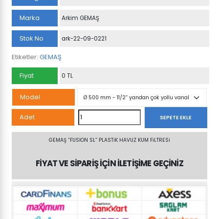
Marka
Arkim GEMAŞ
Stok No
ark-22-09-0221
Etiketler:
GEMAŞ
Fiyat
0 TL
Model
GEMAŞ
Adet
SEPETE EKLE
“FUSION
SL”
GEMAŞ “FUSION SL” PLASTiK HAVUZ KUM FiLTRESi
PLASTiK
FİYAT VE SİPARİŞ İÇİN İLETİŞİME GEÇİNİZ
HAVUZ
KUM
FiLTRESi
adet