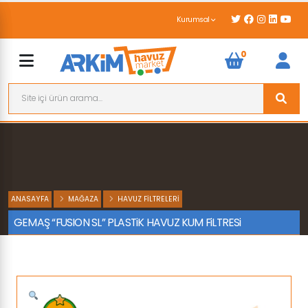
Kurumsal
0
ANASAYFA
MAĞAZA
HAVUZ FILTRELERI
GEMAŞ “FUSION SL” PLASTiK HAVUZ KUM FiLTRESi