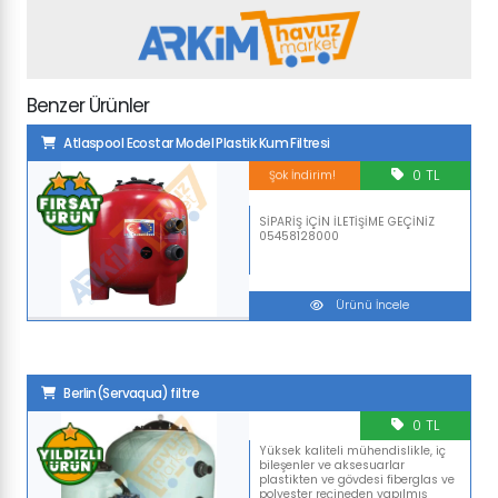
Benzer Ürünler
Atlaspool Ecostar Model Plastik Kum Filtresi
0 TL
Şok İndirim!
SİPARİŞ İÇİN İLETİŞİME GEÇİNİZ
05458128000
Ürünü İncele
Berlin(Servaqua) filtre
0 TL
Yüksek kaliteli mühendislikle, iç
bileşenler ve aksesuarlar
plastikten ve gövdesi fiberglas ve
polyester reçineden yapılmış