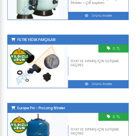
filtreler. • Çift kaplam
Ürünü İncele
FİLTRE YEDEK PARÇALARI
0 TL
FİYAT VE SİPARİŞ İÇİN İLETİŞİME
GEÇİNİZ
Ürünü İncele
Europe Pro - Pro Long filtreler
0 TL
FİYAT VE SİPARİŞ İÇİN İLETİŞİME
GEÇİNİZ