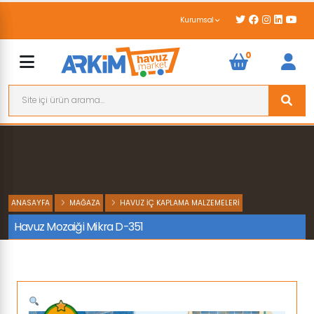
Kurumsal
0
ANASAYFA
MAĞAZA
HAVUZ İÇ KAPLAMA MALZEMELERI
Havuz Mozaiği Mikra D-351