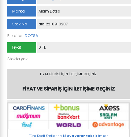
Marka
Arkim Dotsa
Stok No
ark-22-09-0287
Etiketler:
DOTSA
Fiyat
0 TL
Stokta yok
FİYAT BİLGİSİ İÇİN İLETİŞİME GEÇİNİZ.
FİYAT VE SİPARİŞ İÇİN İLETİŞİME GEÇİNİZ
Tüm Kredi Kartlarına
12 aya varan taksit
imkanı!