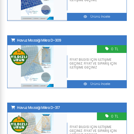
İLETİŞİME GEÇİNİZ
Ürünü İncele
Havuz Mozaiği Mikra D-309
0 TL
FİYAT BİLGİSİ İÇİN İLETİŞİME
GEÇİNİZ. FİYAT VE SİPARİŞ İÇİN
İLETİŞİME GEÇİNİZ
Ürünü İncele
Havuz Mozaiği Mikra D-317
0 TL
FİYAT BİLGİSİ İÇİN İLETİŞİME
GEÇİNİZ. FİYAT VE SİPARİŞ İÇİN