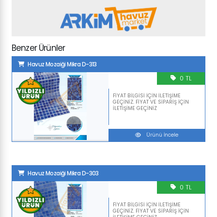
Benzer Ürünler
Havuz Mozaiği Mikra D-313
0 TL
FİYAT BİLGİSİ İÇİN İLETİŞİME
GEÇİNİZ. FİYAT VE SİPARİŞ İÇİN
İLETİŞİME GEÇİNİZ
Ürünü İncele
Havuz Mozaiği Mikra D-303
0 TL
FİYAT BİLGİSİ İÇİN İLETİŞİME
GEÇİNİZ. FİYAT VE SİPARİŞ İÇİN