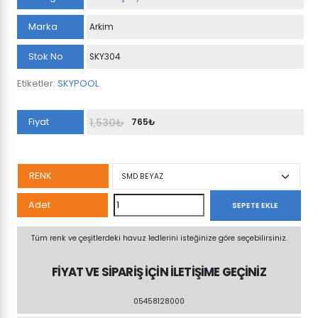
Marka
Arkim
Stok No
SKY304
Etiketler:
SKYPOOL
Fiyat
1,530
₺
765
₺
Orijinal
Şu
fiyat:
andaki
1,530₺.
fiyat:
RENK
765₺.
SKYPOOL
Adet
SEPETE EKLE
MİNİ
SPOT
Tüm renk ve çeşitlerdeki havuz ledlerini isteğinize göre seçebilirsiniz.
SÜPERFİNE
FİYAT VE SİPARİŞ İÇİN İLETİŞİME GEÇİNİZ
63
MM
05458128000
adet