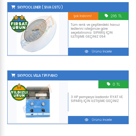
SKYPOOL LİNER ( SIVA ÜSTÜ )
216 TL
Şok İndirim!
Tüm renk ve çeşitlerdeki havuz
ledlerini isteğinize göre
seçebilirsiniz. SİPARİŞ İÇİN
İLETİŞİME GEÇİNİZ 054
Ürünü İncele
SKYPOOL VİLLA TİPİ PANO
0 TL
3 HP pompaya kadardır FİYAT VE
SİPARİŞ İÇİN İLETİŞİME GEÇİNİZ
Ürünü İncele