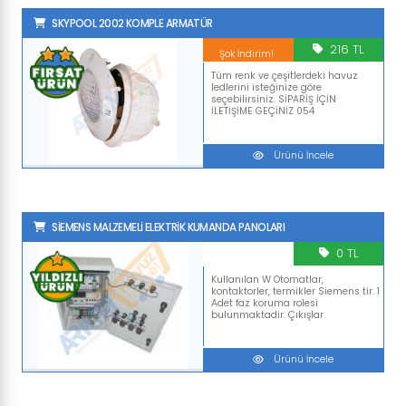
SKYPOOL 2002 KOMPLE ARMATÜR
216 TL
Şok İndirim!
Tüm renk ve çeşitlerdeki havuz
ledlerini isteğinize göre
seçebilirsiniz. SİPARİŞ İÇİN
İLETİŞİME GEÇİNİZ 054
Ürünü İncele
SİEMENS MALZEMELİ ELEKTRİK KUMANDA PANOLARI
0 TL
Kullanılan W Otomatlar,
kontaktorler, termikler Siemens tir. 1
Adet faz koruma rolesi
bulunmaktadir. Çıkışlar
Ürünü İncele