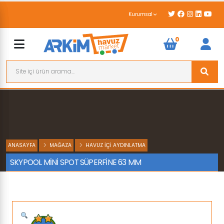
Kurumsal
0
ANASAYFA
MAĞAZA
HAVUZ İÇI AYDINLATMA
SKYPOOL MİNİ SPOT SÜPERFİNE 63 MM