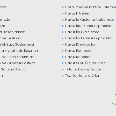
ayfa
Dozajlama ve Kontrol Sistemle
Havuz Filtreleri
ımızda
Havuz İç Kaplama Malzemeler
aza
Havuz İçi & Kenar Ekipmanları
 Hesaplarımız
Havuz İçi Aydınlatma
 ve Teslimat
Havuz İçi Temizlik Ekipmanları
eli Satış Sözleşmesi
Havuz Kimyasalları
 – İptal İade Koşulları
Havuz Pompaları
el Verilerin Korunması
Havuz Robotları
ik Ve Güvenlik Politikası
Havuz Suyu Ölçüm Kitleri
 Sorulan Sorular
Tutamak & Kaymazlar
im
Tuz Klor Jeneratörleri
Kre