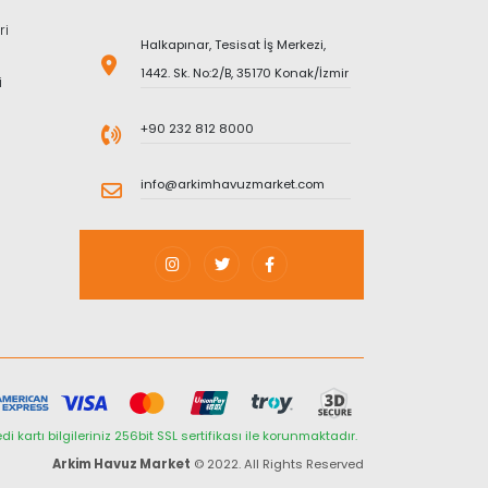
ri
Halkapınar, Tesisat İş Merkezi,
1442. Sk. No:2/B, 35170 Konak/İzmir
i
+90 232 812 8000
info@arkimhavuzmarket.com
di kartı bilgileriniz 256bit SSL sertifikası ile korunmaktadır.
Arkim Havuz Market
© 2022. All Rights Reserved