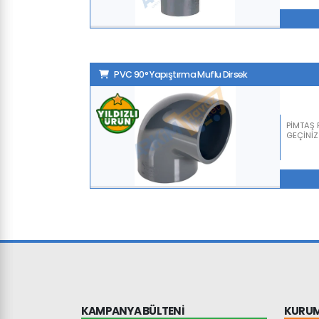
PVC 90° Yapıştırma Muflu Dirsek
PİMTAŞ F
GEÇİNİZ
KAMPANYA BÜLTENİ
KURU