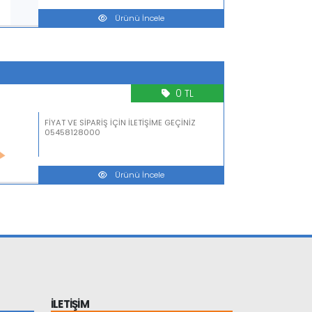
Ürünü İncele
0 TL
FİYAT VE SİPARİŞ İÇİN İLETİŞİME GEÇİNİZ
05458128000
Ürünü İncele
İLETİŞİM