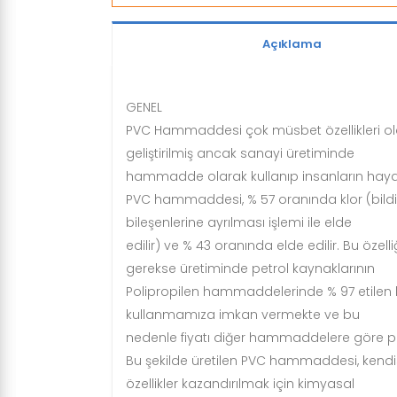
Açıklama
GENEL
PVC Hammaddesi çok müsbet özellikleri olan
geliştirilmiş ancak sanayi üretiminde
hammadde olarak kullanıp insanların hayat
PVC hammaddesi, % 57 oranında klor (bildiği
bileşenlerine ayrılması işlemi ile elde
edilir) ve % 43 oranında elde edilir. Bu öz
gerekse üretiminde petrol kaynaklarının
Polipropilen hammaddelerinde % 97 etilen k
kullanmamıza imkan vermekte ve bu
nedenle fiyatı diğer hammaddelere göre pe
Bu şekilde üretilen PVC hammaddesi, kendisin
özellikler kazandırılmak için kimyasal