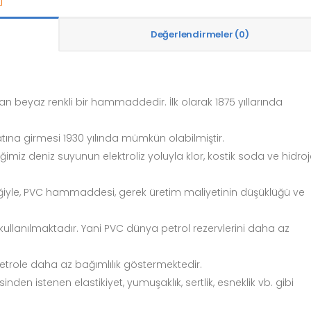
Değerlendirmeler (0)
 beyaz renkli bir hammaddedir. İlk olarak 1875 yıllarında
ına girmesi 1930 yılında mümkün olabilmiştir.
miz deniz suyunun elektroliz yoluyla klor, kostik soda ve hidro
elliğiyle, PVC hammaddesi, gerek üretim maliyetinin düşüklüğü ve
ullanılmaktadır. Yani PVC dünya petrol rezervlerini daha az
trole daha az bağımlılık göstermektedir.
den istenen elastikiyet, yumuşaklık, sertlik, esneklik vb. gibi