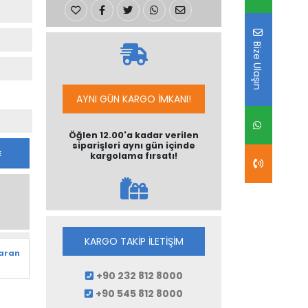
Bize Ulaşın
AYNI GÜN KARGO İMKANI!
Öğlen 12.00'a kadar verilen
siparişleri aynı gün içinde
E
kargolama fırsatı!
KARGO TAKİP İLETİŞİM
varan
+90 232 812 8000
+90 545 812 8000