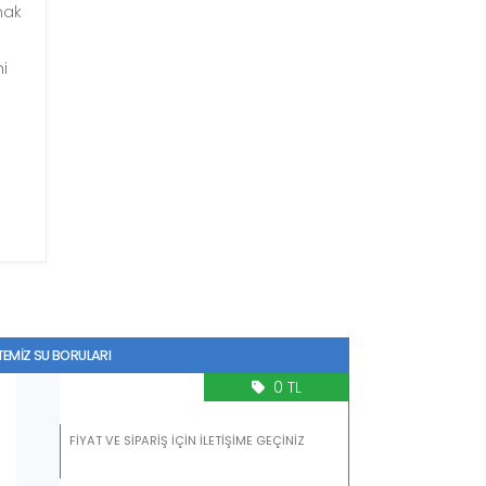
mak
ni
)
PIŞTIRMA MUFLU TEMİZ SU BORULARI
0 TL
FİYAT VE SİPARİŞ İÇİN İLETİŞİME GEÇİNİZ