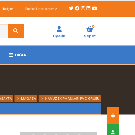
İletişim
Banka Hesaplarımız
0
Üyelik
Sepet
DIĞER
ASAYFA
MAĞAZA
HAVUZ EKIPMANLARI PVC GRUBU