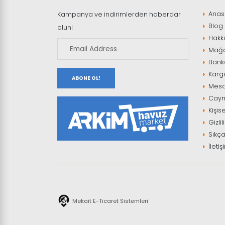
Anas
Kampanya ve indirimlerden haberdar
Blog
olun!
Hakk
Mağ
Banka
Kargo
ABONE OL!
Mesaf
Cayma
Kişis
Gizlil
Sıkça
İletiş
Mekait E-Ticaret Sistemleri