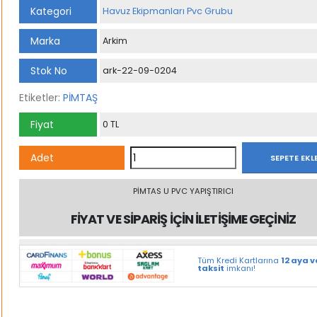
Kategori
Havuz Ekipmanları Pvc Grubu
Marka
Arkim
Stok No
ark-22-09-0204
Etiketler:
PİMTAŞ
Fiyat
0 TL
PİMTAS
Adet
SEPETE EKL
U
PVC
PİMTAS U PVC YAPIŞTIRICI
YAPIŞTIRICI
FİYAT VE SİPARİŞ İÇİN İLETİŞİME GEÇİNİZ
adet
Tüm Kredi Kartlarına
12 aya 
taksit
imkanı!