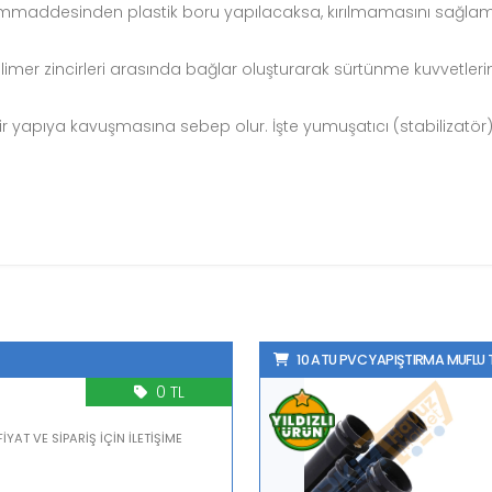
hammaddesinden plastik boru yapılacaksa, kırılmamasını sağla
limer zincirleri arasında bağlar oluşturarak sürtünme kuvvetleri
yapıya kavuşmasına sebep olur. İşte yumuşatıcı (stabilizatör
10 ATU PVC YA
0 TL
İYAT VE SİPARİŞ İÇİN İLETİŞİME