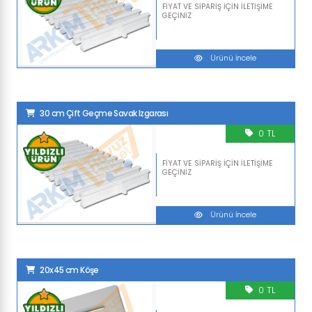
FİYAT VE SİPARİŞ İÇİN İLETİŞİME
GEÇİNİZ
Ürünü İncele
30 cm Çift Geçme Savak Izgarası
0 TL
FİYAT VE SİPARİŞ İÇİN İLETİŞİME
GEÇİNİZ
Ürünü İncele
20x45 cm Köşe
0 TL