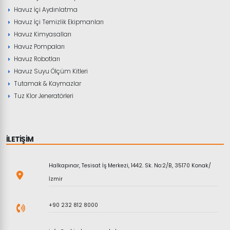
Havuz İçi Aydınlatma
Havuz İçi Temizlik Ekipmanları
Havuz Kimyasalları
Havuz Pompaları
Havuz Robotları
Havuz Suyu Ölçüm Kitleri
Tutamak & Kaymazlar
Tuz Klor Jeneratörleri
İLETİŞİM
Halkapınar, Tesisat İş Merkezi, 1442. Sk. No:2/B, 35170 Konak/
İzmir
+90 232 812 8000