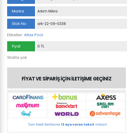
Marka
Arkim Mikra
Stok No
ark-22-09-0338
Etiketler:
Atlas Pool
Fiyat
0 TL
Stokta yok
FİYAT VE SİPARİŞ İÇİN İLETİŞİME GEÇİNİZ
Tüm Kredi Kartlarına
12 aya varan taksit
imkanı!