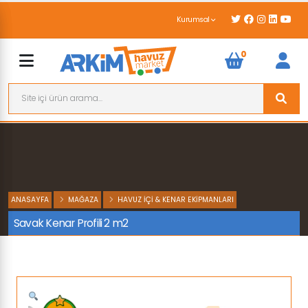
Kurumsal
0
ANASAYFA
MAĞAZA
HAVUZ İÇI & KENAR EKIPMANLARI
Savak Kenar Profili 2 m2