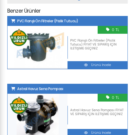
Benzer Ürünler
PVC Flanşlı Ön Filtreler (Pislik Tutucu)
0 TL
PVC Flanşlı Ön Filtreler (Pislik
Tutucu) FİYAT VE SİPARİŞ İÇİN
İLETİŞİME GEÇİNİZ
Ürünü İncele
Astral Havuz Sena Pompası
0 TL
Astral Havuz Sena Pompası FİYAT
VE SİPARİŞ İÇİN İLETİŞİME GEÇİNİZ
Ürünü İncele