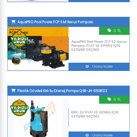
AquaPRO Pool Power FCP S M Havuz Pompası
0 TL
AquaPRO Pool Power FCP S2 Havuz
Pompası FİYAT VE SİPARİŞ İÇİN
İLETİŞİME GEÇİNİZ
Ürünü İncele
Plastik Gövdeli Kirli Su Drenaj Pompa QSB-JH-550B122
0 TL
KİRLİ SU FİYAT VE SİPARİŞ İÇİN
İLETİŞİME GEÇİNİZ
Ürünü İncele