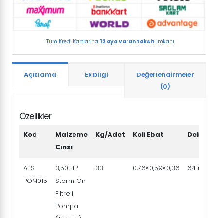
POM015)
adet
Tüm Kredi Kartlarına
12 aya varan taksit
imkanı!
Açıklama
Ek bilgi
Değerlendirmeler
(0)
Özellikler
Kod
Malzeme
Kg/Adet
Koli Ebat
Debi(9m
Cinsi
ATS
3,50 HP
33
0,76×0,59×0,36
64 m3/h
POM015
Storm Ön
Filtreli
Pompa