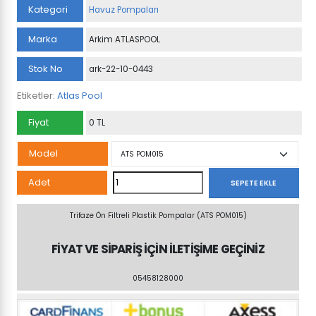
Kategori
Havuz Pompaları
Marka
Arkim ATLASPOOL
Stok No
ark-22-10-0443
Etiketler:
Atlas Pool
Fiyat
0 TL
Model
Storm
Adet
SEPETE EKLE
Model
Trifaze
Trifaze Ön Filtreli Plastik Pompalar (ATS POM015)
Ön
FİYAT VE SİPARİŞ İÇİN İLETİŞİME GEÇİNİZ
Filtreli
Plastik
05458128000
Pompalar
(ATS