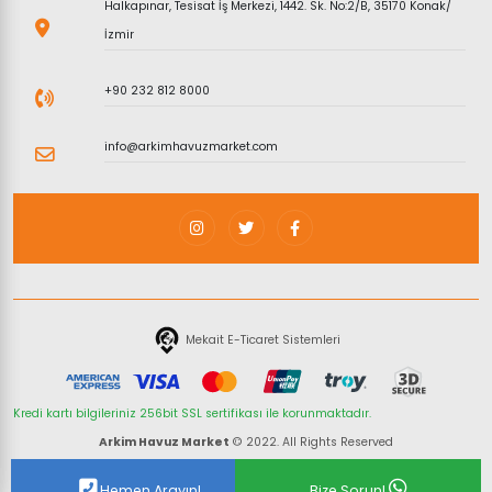
Halkapınar, Tesisat İş Merkezi, 1442. Sk. No:2/B, 35170 Konak/
İzmir
+90 232 812 8000
info@arkimhavuzmarket.com
Mekait E-Ticaret Sistemleri
Kredi kartı bilgileriniz 256bit SSL sertifikası ile korunmaktadır.
Arkim Havuz Market
© 2022. All Rights Reserved
Hemen Arayın!
Bize Sorun!